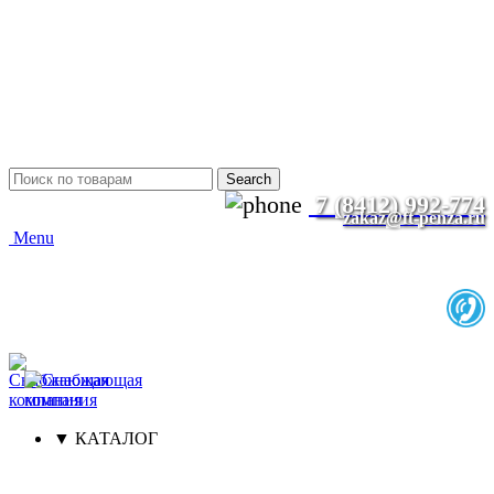
8 (8412) 99-27-74
8 (8412) 99-27-75
8 (8412) 99-27-76
zakaz@ft-penza.ru
г. Пенза, ул. Литвинова 10
Время работы 18:00-19:00
КАРТА СХЕМА ПРОЕЗДА
Search
7 (8412) 992-774
zakaz@ft-penza.ru
Menu
ㅤㅤㅤ▼ КАТАЛОГㅤㅤ