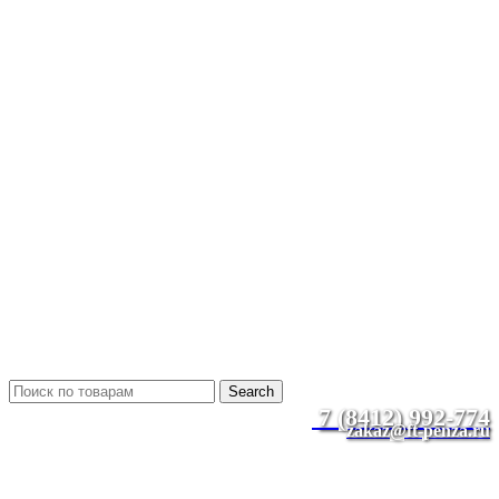
8 (8412) 99-27-74
8 (8412) 99-27-75
8 (8412) 99-27-76
zakaz@ft-penza.ru
г. Пенза, ул. Литвинова 10
Время работы 18:00-19:00
КАРТА СХЕМА ПРОЕЗДА
Search
7 (8412) 992-774
zakaz@ft-penza.ru